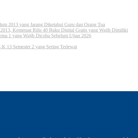
ulum 2013 yang Jarang Diketahui Guru dan Orang Tua
013, Kemenag Rilis 40 Buku Digital Gratis yang Wajib Dimiliki
ema 1 yang Wajib Dicoba Sebelum Ujian 2026
K 13 Semester 2 yang Sering Terlewat