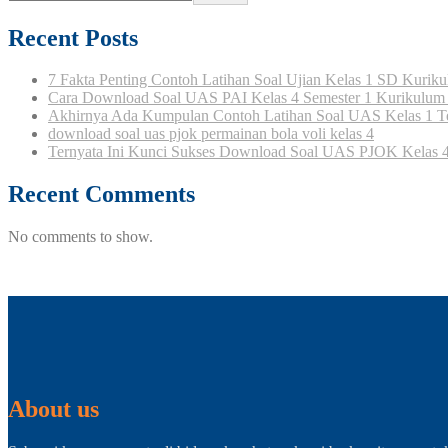
Recent Posts
7 Fakta Penting Contoh Latihan Soal Ujian Kelas 1 SD Kurik
Cara Download Soal UAS PAI Kelas 4 Semester 1 Kurikulum 2
Akhirnya Ada Kumpulan Contoh Latihan Soal UAS Kelas 1 T
download soal uas pjok permainan bola voli kelas 4
Ternyata Ini Kunci Sukses Download Soal UAS PJOK Kelas 4 
Recent Comments
No comments to show.
Garengongko
About us