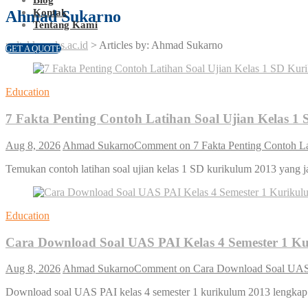
Kontak
Ahmad Sukarno
Tentang Kami
poltekkesmks.ac.id
>
Articles by: Ahmad Sukarno
GET A QUOTE
Education
7 Fakta Penting Contoh Latihan Soal Ujian Kelas 
Aug 8, 2026
Ahmad Sukarno
Comment
on 7 Fakta Penting Contoh L
Temukan contoh latihan soal ujian kelas 1 SD kurikulum 2013 yang ja
Education
Cara Download Soal UAS PAI Kelas 4 Semester 1 Kur
Aug 8, 2026
Ahmad Sukarno
Comment
on Cara Download Soal UAS P
Download soal UAS PAI kelas 4 semester 1 kurikulum 2013 lengka