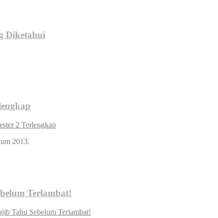
g Diketahui
lengkap
ster 2 Terlengkap
lum 2013.
ebelum Terlambat!
jib Tahu Sebelum Terlambat!