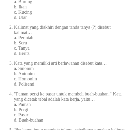
a. Burung
b. Ikan
c. Kucing
d. Ular
Kalimat yang diakhiri dengan tanda tanya (?) disebut
kalimat…
a. Perintah
b. Seru
c. Tanya
d. Berita
Kata yang memiliki arti berlawanan disebut kata…
a. Sinonim
b. Antonim
c. Homonim
d. Polisemi
"Paman pergi ke pasar untuk membeli buah-buahan." Kata
yang dicetak tebal adalah kata kerja, yaitu…
a. Paman
b. Pergi
c. Pasar
d. Buah-buahan
Jika kamu ingin meminta tolong, sebaiknya gunakan kalimat