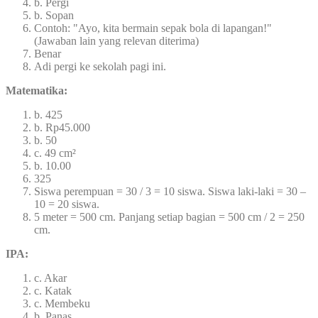
b. Pergi
b. Sopan
Contoh: "Ayo, kita bermain sepak bola di lapangan!"
(Jawaban lain yang relevan diterima)
Benar
Adi pergi ke sekolah pagi ini.
Matematika:
b. 425
b. Rp45.000
b. 50
c. 49 cm²
b. 10.00
325
Siswa perempuan = 30 / 3 = 10 siswa. Siswa laki-laki = 30 –
10 = 20 siswa.
5 meter = 500 cm. Panjang setiap bagian = 500 cm / 2 = 250
cm.
IPA:
c. Akar
c. Katak
c. Membeku
b. Panas