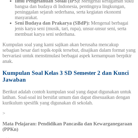
Ilmu Pengetahuan Sosial (IPS):
Mengenal keragaman suku
bangsa dan budaya di Indonesia, pentingnya lingkungan,
peninggalan sejarah sederhana, serta kegiatan ekonomi
masyarakat.
Seni Budaya dan Prakarya (SBdP):
Mengenal berbagai
jenis karya seni (musik, tari, rupa), unsur-unsur seni, serta
membuat karya seni sederhana.
Kumpulan soal yang kami sajikan akan berusaha mencakup
sebagian besar dari topik-topik tersebut, disajikan dalam format yang
bervariasi untuk menstimulasi berbagai aspek kemampuan berpikir
anak.
Kumpulan Soal Kelas 3 SD Semester 2 dan Kunci
Jawaban
Berikut adalah contoh kumpulan soal yang dapat digunakan untuk
latihan. Soal-soal ini bersifat umum dan dapat disesuaikan dengan
kurikulum spesifik yang digunakan di sekolah.
>
Mata Pelajaran: Pendidikan Pancasila dan Kewarganegaraan
(PPKn)