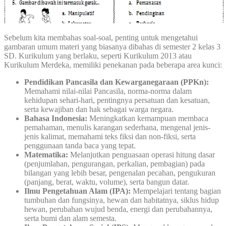
Sebelum kita membahas soal-soal, penting untuk mengetahui
gambaran umum materi yang biasanya dibahas di semester 2 kelas 3
SD. Kurikulum yang berlaku, seperti Kurikulum 2013 atau
Kurikulum Merdeka, memiliki penekanan pada beberapa area kunci:
Pendidikan Pancasila dan Kewarganegaraan (PPKn):
Memahami nilai-nilai Pancasila, norma-norma dalam
kehidupan sehari-hari, pentingnya persatuan dan kesatuan,
serta kewajiban dan hak sebagai warga negara.
Bahasa Indonesia:
Meningkatkan kemampuan membaca
pemahaman, menulis karangan sederhana, mengenal jenis-
jenis kalimat, memahami teks fiksi dan non-fiksi, serta
penggunaan tanda baca yang tepat.
Matematika:
Melanjutkan penguasaan operasi hitung dasar
(penjumlahan, pengurangan, perkalian, pembagian) pada
bilangan yang lebih besar, pengenalan pecahan, pengukuran
(panjang, berat, waktu, volume), serta bangun datar.
Ilmu Pengetahuan Alam (IPA):
Mempelajari tentang bagian
tumbuhan dan fungsinya, hewan dan habitatnya, siklus hidup
hewan, perubahan wujud benda, energi dan perubahannya,
serta bumi dan alam semesta.