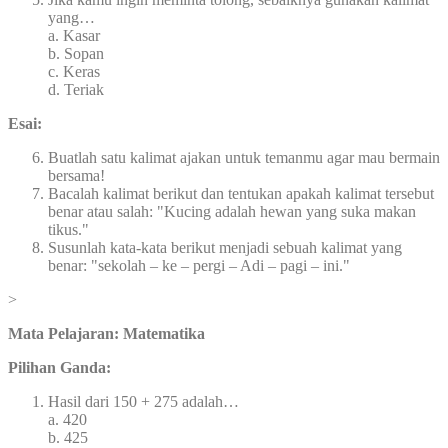
yang…
a. Kasar
b. Sopan
c. Keras
d. Teriak
Esai:
Buatlah satu kalimat ajakan untuk temanmu agar mau bermain
bersama!
Bacalah kalimat berikut dan tentukan apakah kalimat tersebut
benar atau salah: "Kucing adalah hewan yang suka makan
tikus."
Susunlah kata-kata berikut menjadi sebuah kalimat yang
benar: "sekolah – ke – pergi – Adi – pagi – ini."
>
Mata Pelajaran: Matematika
Pilihan Ganda:
Hasil dari 150 + 275 adalah…
a. 420
b. 425