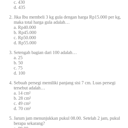
c. 430
d. 435
Jika Ibu membeli 3 kg gula dengan harga Rp15.000 per kg,
maka total harga gula adalah…
a. Rp40.000
b. Rp45.000
c. Rp50.000
d. Rp55.000
Setengah bagian dari 100 adalah…
a. 25
b. 50
c. 75
d. 100
Sebuah persegi memiliki panjang sisi 7 cm. Luas persegi
tersebut adalah…
a. 14 cm²
b. 28 cm²
c. 49 cm²
d. 70 cm²
Jarum jam menunjukkan pukul 08.00. Setelah 2 jam, pukul
berapa sekarang?