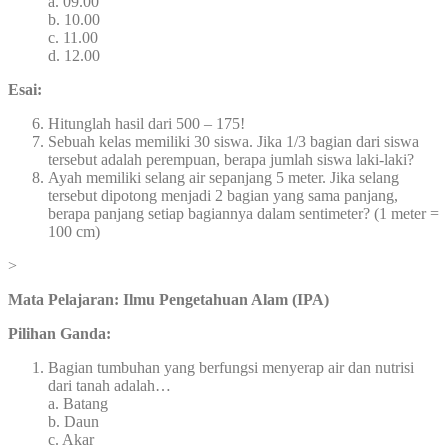
a. 09.00
b. 10.00
c. 11.00
d. 12.00
Esai:
Hitunglah hasil dari 500 – 175!
Sebuah kelas memiliki 30 siswa. Jika 1/3 bagian dari siswa
tersebut adalah perempuan, berapa jumlah siswa laki-laki?
Ayah memiliki selang air sepanjang 5 meter. Jika selang
tersebut dipotong menjadi 2 bagian yang sama panjang,
berapa panjang setiap bagiannya dalam sentimeter? (1 meter =
100 cm)
>
Mata Pelajaran: Ilmu Pengetahuan Alam (IPA)
Pilihan Ganda:
Bagian tumbuhan yang berfungsi menyerap air dan nutrisi
dari tanah adalah…
a. Batang
b. Daun
c. Akar